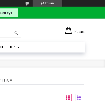
Кошик
Кошик
ІН
ЩЕ
y me»