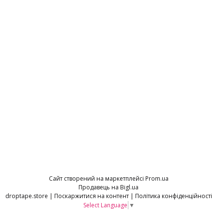
Сайт створений на маркетплейсі
Prom.ua
Продавець на Bigl.ua
droptape.store |
Поскаржитися на контент
|
Політика конфіденційності
Select Language
▼