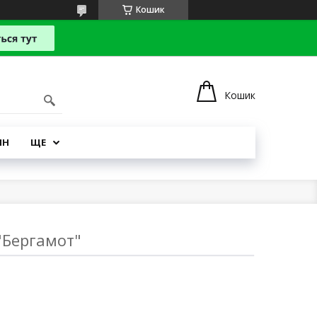
Кошик
Кошик
ІН
ЩЕ
"Бергамот"