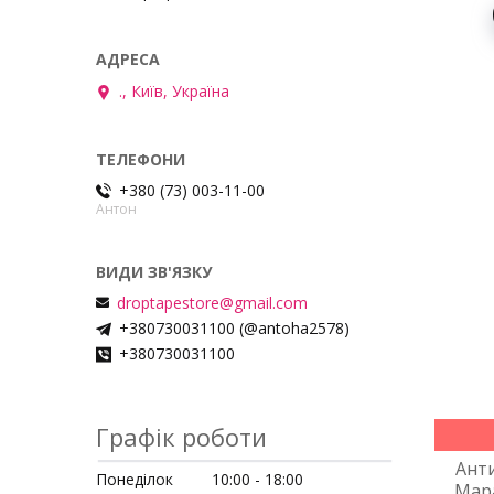
., Київ, Україна
+380 (73) 003-11-00
Антон
droptapestore@gmail.com
+380730031100 (@antoha2578)
+380730031100
Графік роботи
Ант
Понеділок
10:00
18:00
Мара