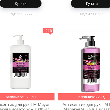
Купити
Купити
66107277
47331616
–21%
Залишилось 23 дні
Залишилось 23 дні
исептик для рук TM Mayur
Антисептик для рук TM
куя з дозатором 1000 мл.
Маракуя 500 мл. з доза