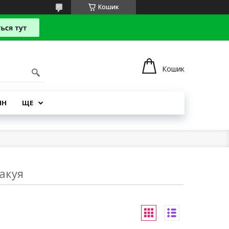
Кошик
Кошик
ІН
ЩЕ
акуя