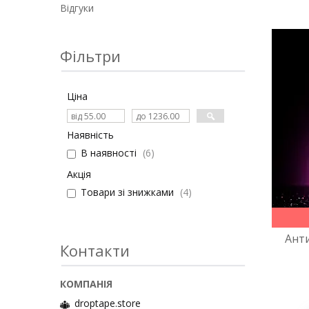
Відгуки
Фільтри
Ціна
Наявність
В наявності
6
Акція
Товари зі знижками
4
Ант
Контакти
droptape.store