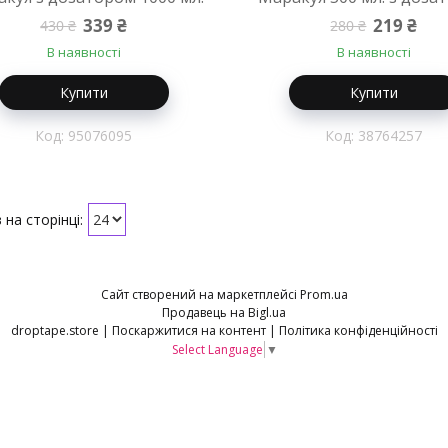
339 ₴
219 ₴
430 ₴
280 ₴
В наявності
В наявності
Купити
Купити
95076095
38764257
Сайт створений на маркетплейсі
Prom.ua
Продавець на Bigl.ua
droptape.store |
Поскаржитися на контент
|
Політика конфіденційності
Select Language
▼