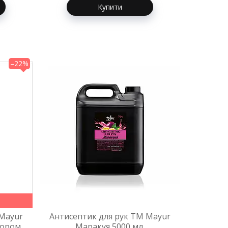
Купити
–22%
 Mayur
Антисептик для рук TM Mayur
тором
Маракуя 5000 мл.