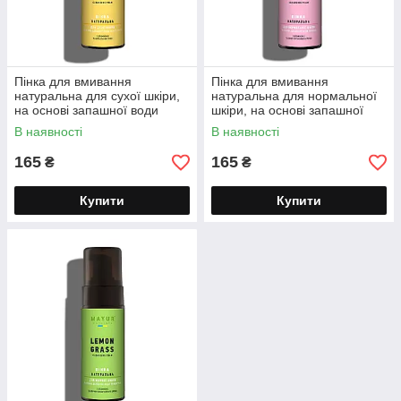
Пінка для вмивання
Пінка для вмивання
натуральна для сухої шкіри,
натуральна для нормальної
на основі запашної води
шкіри, на основі запашної
іланг-ілангу ТМ Mayur
трояндової води ТМ Mayur
В наявності
В наявності
165
165
₴
₴
Купити
Купити