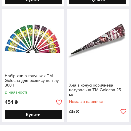
Набір хни в конушках TM
Golecha для розпису по тілу
300 г
Хна в конусі коричнева
натуральна TM Golecha 25
В наявності
мл
454
Немає в наявності
₴
45
₴
Купити