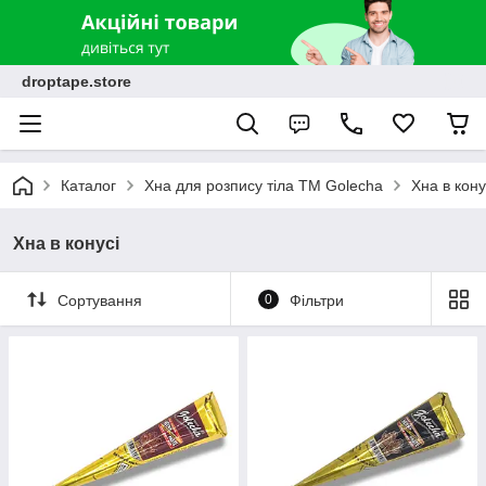
droptape.store
Каталог
Хна для розпису тіла ТМ Golecha
Хна в кону
Хна в конусі
Сортування
0
Фільтри