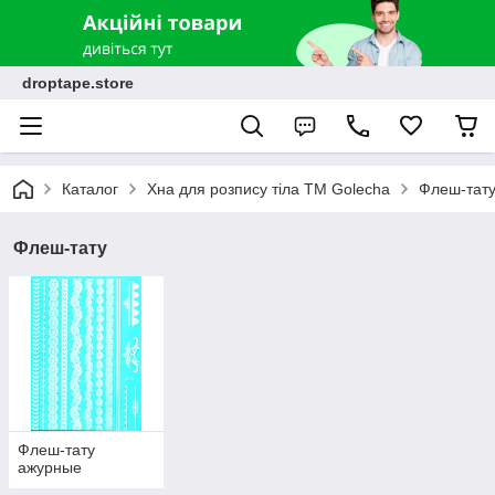
droptape.store
Каталог
Хна для розпису тіла ТМ Golecha
Флеш-тат
Флеш-тату
Флеш-тату
ажурные