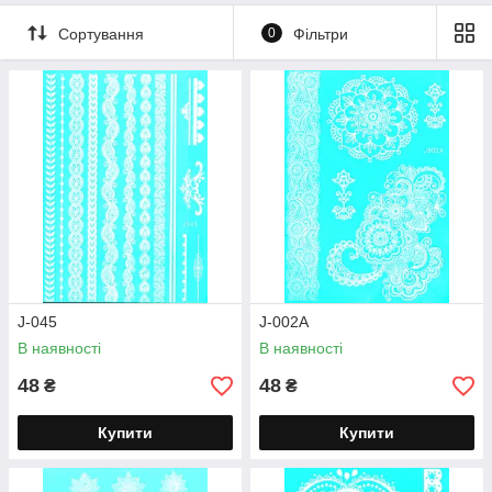
Сортування
0
Фільтри
J-045
J-002A
В наявності
В наявності
48
48
₴
₴
Купити
Купити